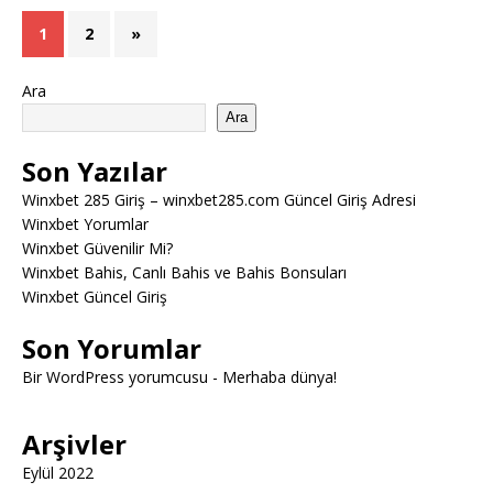
1
2
»
Ara
Ara
Son Yazılar
Winxbet 285 Giriş – winxbet285.com Güncel Giriş Adresi
Winxbet Yorumlar
Winxbet Güvenilir Mi?
Winxbet Bahis, Canlı Bahis ve Bahis Bonsuları
Winxbet Güncel Giriş
Son Yorumlar
Bir WordPress yorumcusu
-
Merhaba dünya!
Arşivler
Eylül 2022