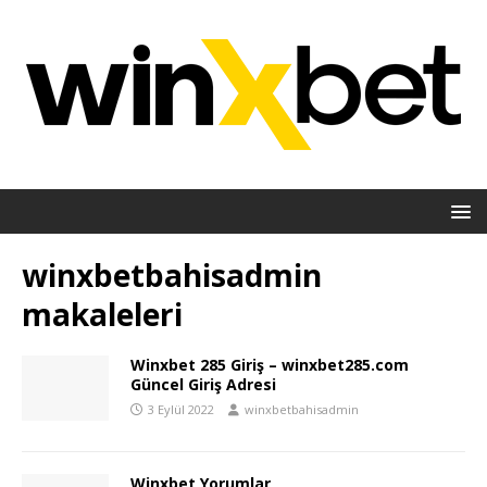
winxbetbahisadmin
makaleleri
Winxbet 285 Giriş – winxbet285.com
Güncel Giriş Adresi
3 Eylül 2022
winxbetbahisadmin
Winxbet Yorumlar