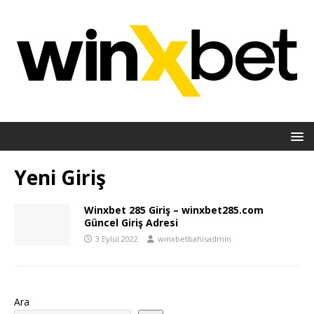
Yeni Giriş
Winxbet 285 Giriş – winxbet285.com
Güncel Giriş Adresi
3 Eylül 2022
winxbetbahisadmin
Ara